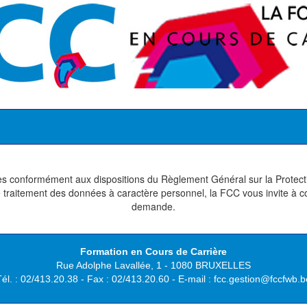
tées conformément aux dispositions du Règlement Général sur la Protec
traitement des données à caractère personnel, la FCC vous invite à con
demande.
Formation en Cours de Carrière
Rue Adolphe Lavallée, 1 - 1080 BRUXELLES
Tél. : 02/413.20.38 - Fax : 02/413.20.60 - E-mail : fcc.gestion@fccfwb.b